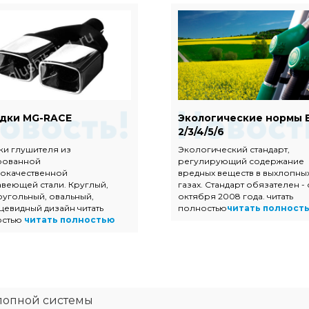
дки MG-RACE
Экологические нормы 
2/3/4/5/6
ки глушителя из
Экологический стандарт,
рованной
регулирующий содержание
окачественной
вредных веществ в выхлопны
веющей стали. Круглый,
газах. Стандарт обязателен - 
угольный, овальный,
октября 2008 года. читать
цевидный дизайн читать
полностью
читать полност
остью
читать полностью
лопной системы