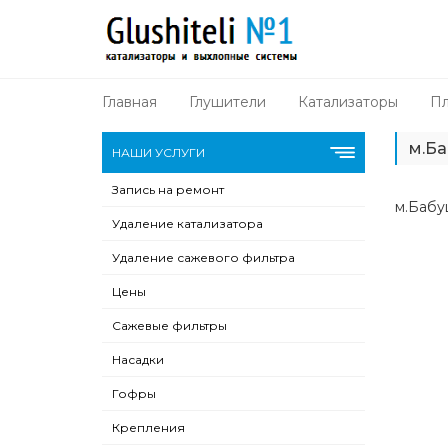
Главная
Глушители
Катализаторы
Пл
м.Б
НАШИ УСЛУГИ
Запись на ремонт
м.Бабу
Удаление катализатора
Удаление сажевого фильтра
Цены
Сажевые фильтры
Насадки
Гофры
Крепления