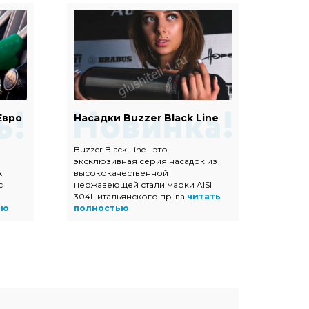
Евро
Насадки Buzzer Black Line
Наса
Buzzer Black Line - это
Насадк
эксклюзивная серия насадок из
полир
х
высококачественной
высок
с
нержавеющей стали марки AISI
нержав
304L итальянского пр-ва
читать
прямоу
ью
полностью
трапец
полно