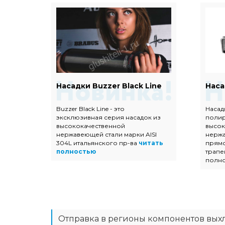
Евро
Насадки Buzzer Black Line
Наса
Buzzer Black Line - это
Насад
эксклюзивная серия насадок из
поли
ых
высококачественной
высок
 с
нержавеющей стали марки AISI
нержа
304L итальянского пр-ва
читать
прямо
тью
полностью
трапе
полн
Отправка в регионы компонентов вых