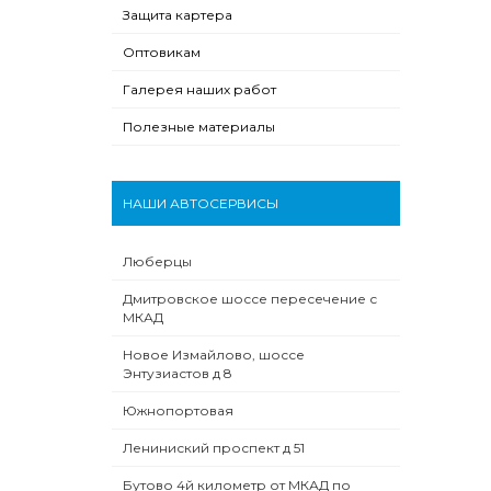
Защита картера
Оптовикам
Галерея наших работ
Полезные материалы
НАШИ АВТОСЕРВИСЫ
Люберцы
Дмитровское шоссе пересечение с
МКАД
Новое Измайлово, шоссе
Энтузиастов д 8
Южнопортовая
Лениниский проспект д 51
Бутово 4й километр от МКАД по