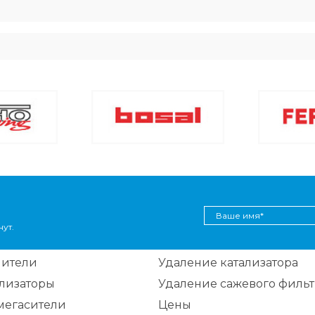
ут.
шители
Удаление катализатора
ализаторы
Удаление сажевого фильт
мегасители
Цены