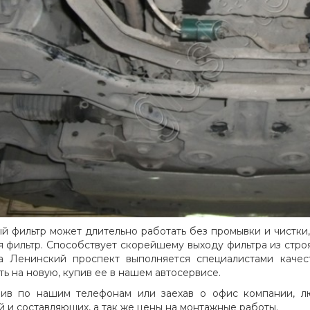
й фильтр может длительно работать без промывки и чистки,
я фильтр. Способствует скорейшему выходу фильтра из строя
а Ленинский проспект выполняется специалистами качес
ть на новую, купив ее в нашем автосервисе.
ив по нашим телефонам или заехав о офис компании, л
й и составляющих, а так же цены на монтажные работы.