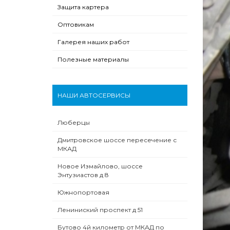
Защита картера
Оптовикам
Галерея наших работ
Полезные материалы
НАШИ АВТОСЕРВИСЫ
Люберцы
Дмитровское шоссе пересечение с
МКАД
Новое Измайлово, шоссе
Энтузиастов д 8
Южнопортовая
Лениниский проспект д 51
Бутово 4й километр от МКАД по