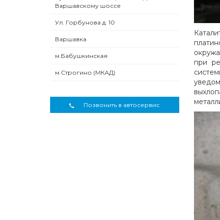
Варшавскому шоссе
Ул. Горбунова д. 10
Катали
Варшавка
платин
окружа
м.Бабушкинская
при ре
систем
м.Строгино (МКАД)
уведом
выхлоп
металл
Позвонить в автосервис