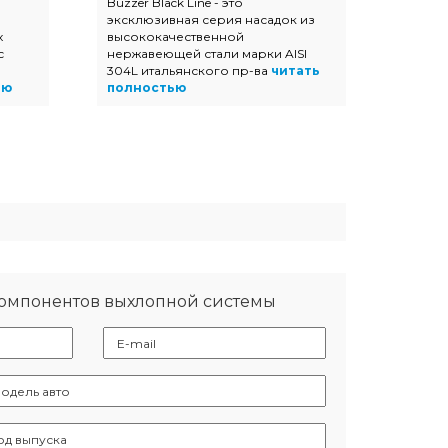
Buzzer Black Line - это
Насадк
эксклюзивная серия насадок из
полир
х
высококачественной
высок
с
нержавеющей стали марки AISI
нержав
304L итальянского пр-ва
читать
прямоу
ью
полностью
трапец
полно
компонентов выхлопной системы