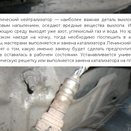
тический нейтрализатор — наиболее важная деталь выхлоп
овым напылением, оседают вредные вещества выхлопа. И
ющую среду выходят уже азот, углекислый газ и вода. Но х
зком наезде на кочку, тогда необходимо поспешить в а
ы, мастерами выполняется и замена катализатора Ленинский
ят о том, какую именно замену будет сделать предпочтит
а оставалась в рабочем состоянии. Устанавливается унив
ическую решетку или выполняется замена катализатора на п