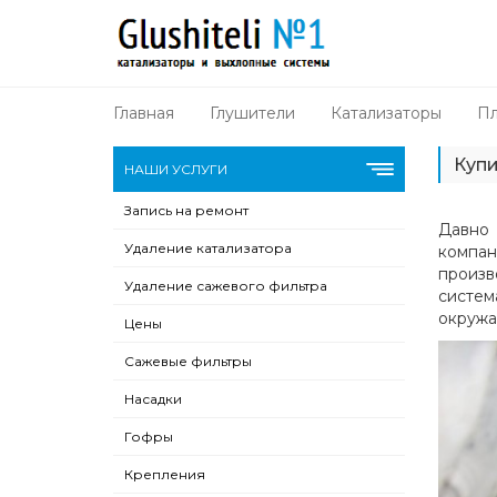
Главная
Глушители
Катализаторы
Пл
Купи
НАШИ УСЛУГИ
Запись на ремонт
Давно 
Удаление катализатора
компа
произв
Удаление сажевого фильтра
систем
окружа
Цены
Сажевые фильтры
Насадки
Гофры
Крепления