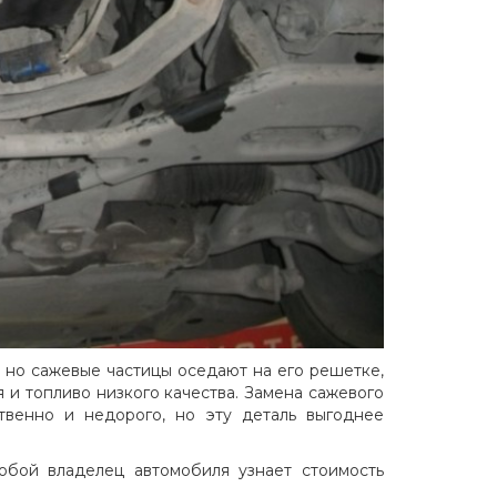
 но сажевые частицы оседают на его решетке,
 и топливо низкого качества. Замена сажевого
твенно и недорого, но эту деталь выгоднее
юбой владелец автомобиля узнает стоимость