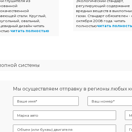
ки глушителя из
Экологический стандарт,
рованной
регулирующий содержание
окачественной
вредных веществ в выхлопны
веющей стали. Круглый,
газах. Стандарт обязателен - 
угольный, овальный,
октября 2008 года. читать
цевидный дизайн читать
полностью
читать полност
остью
читать полностью
лопной системы
Мы осуществляем отправку в регионы любых 