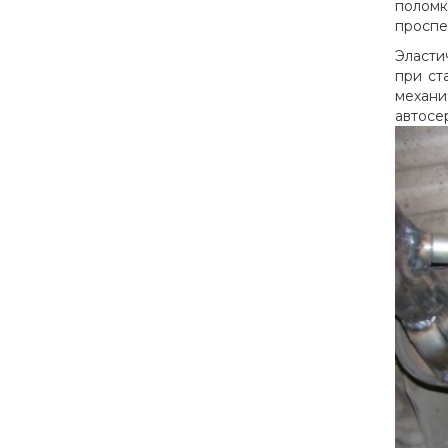
поломк
проспе
Эласти
при ст
механ
автосе