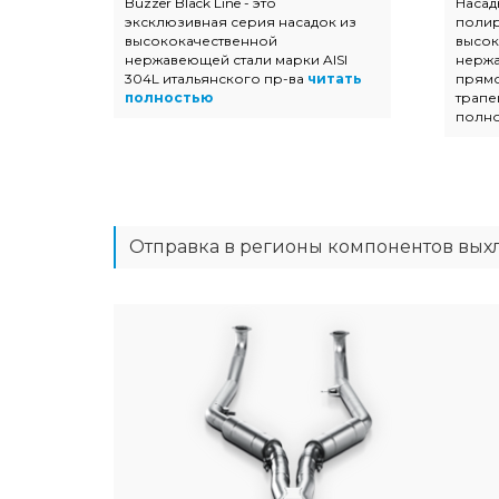
Buzzer Black Line - это
Насад
эксклюзивная серия насадок из
поли
ых
высококачественной
высок
 с
нержавеющей стали марки AISI
нержа
304L итальянского пр-ва
читать
прямо
тью
полностью
трапе
полн
Отправка в регионы компонентов вых