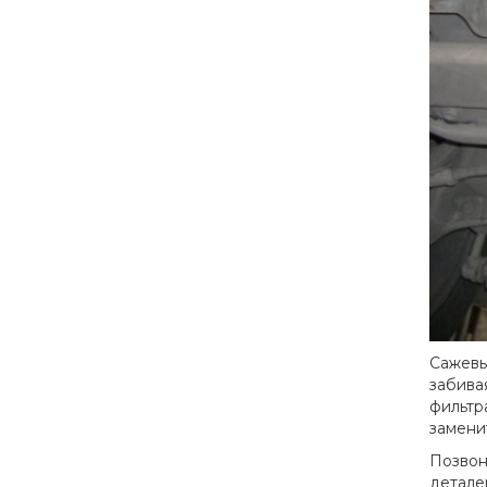
Сажевы
забива
фильтр
замени
Позвон
детале