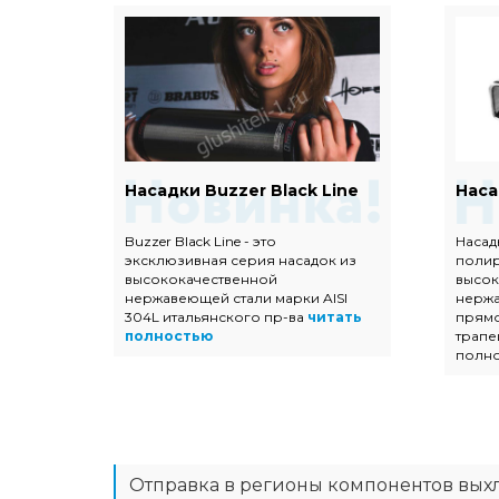
Евро
Насадки Buzzer Black Line
Наса
Buzzer Black Line - это
Насад
эксклюзивная серия насадок из
поли
ых
высококачественной
высок
 с
нержавеющей стали марки AISI
нержа
304L итальянского пр-ва
читать
прямо
тью
полностью
трапе
полн
Отправка в регионы компонентов вых