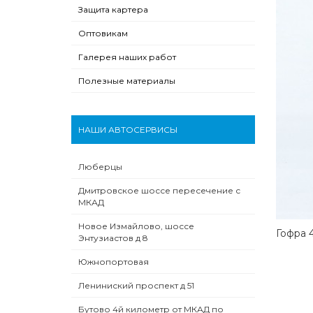
Защита картера
Оптовикам
Галерея наших работ
Полезные материалы
НАШИ АВТОСЕРВИСЫ
Люберцы
Дмитровское шоссе пересечение с
МКАД
Новое Измайлово, шоссе
Гофра 4
Энтузиастов д 8
Южнопортовая
Лениниский проспект д 51
Бутово 4й километр от МКАД по