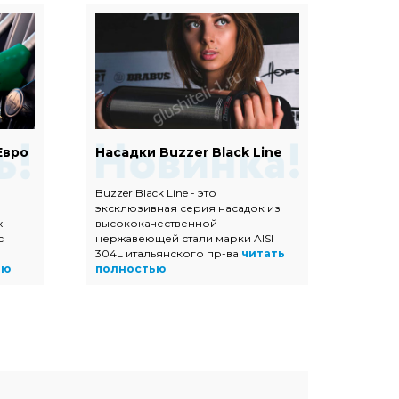
Евро
Насадки Buzzer Black Line
Наса
Buzzer Black Line - это
Насадк
эксклюзивная серия насадок из
полир
х
высококачественной
высок
с
нержавеющей стали марки AISI
нержав
304L итальянского пр-ва
читать
прямоу
ью
полностью
трапец
полно