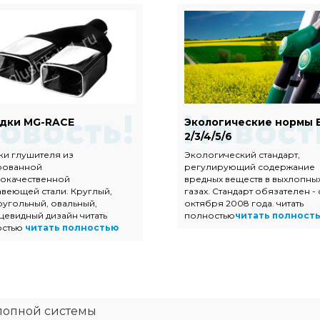
дки MG-RACE
Экологические нормы 
2/3/4/5/6
ки глушителя из
Экологический стандарт,
рованной
регулирующий содержание
окачественной
вредных веществ в выхлопны
веющей стали. Круглый,
газах. Стандарт обязателен - 
угольный, овальный,
октября 2008 года. читать
цевидный дизайн читать
полностью
читать полност
остью
читать полностью
лопной системы