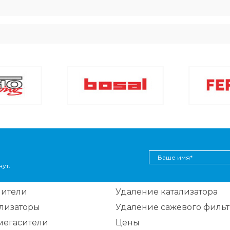
ут.
шители
Удаление катализатора
ализаторы
Удаление сажевого фильт
мегасители
Цены