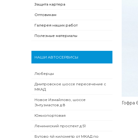
Защита картера
Оптовикам
Галерея наших работ
Полезные материалы
НАШИ АВТОСЕРВИСЫ
Люберцы
Дмитровское шоссе пересечение с
МКАД
Новое Измайлово, шоссе
Гофра 6
Энтузиастов д 8
Южнопортовая
Лениниский проспект д 51
Бутово 4й километр от МКАД по