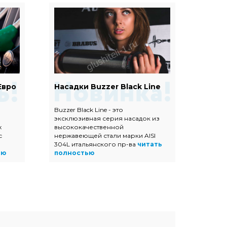
Евро
Насадки Buzzer Black Line
Наса
Buzzer Black Line - это
Насадк
эксклюзивная серия насадок из
полир
х
высококачественной
высок
с
нержавеющей стали марки AISI
нержав
304L итальянского пр-ва
читать
прямоу
ью
полностью
трапец
полно