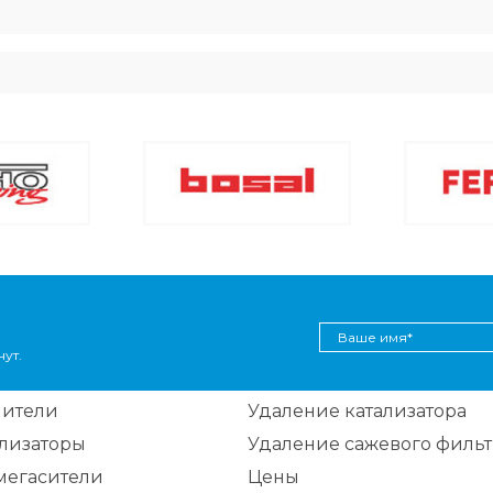
ут.
шители
Удаление катализатора
ализаторы
Удаление сажевого фильт
мегасители
Цены