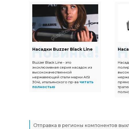
Евро
Насадки Buzzer Black Line
Наса
Buzzer Black Line - это
Насад
эксклюзивная серия насадок из
поли
ых
высококачественной
высок
 с
нержавеющей стали марки AISI
нержа
304L итальянского пр-ва
читать
прямо
тью
полностью
трапе
полн
Отправка в регионы компонентов вых