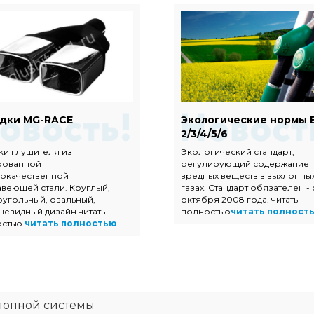
дки MG-RACE
Экологические нормы 
2/3/4/5/6
ки глушителя из
Экологический стандарт,
рованной
регулирующий содержание
окачественной
вредных веществ в выхлопны
веющей стали. Круглый,
газах. Стандарт обязателен - 
угольный, овальный,
октября 2008 года. читать
цевидный дизайн читать
полностью
читать полност
остью
читать полностью
лопной системы