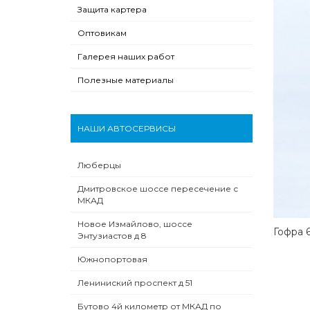
Защита картера
Оптовикам
Галерея наших работ
Полезные материалы
НАШИ АВТОСЕРВИСЫ
Люберцы
Дмитровское шоссе пересечение с
МКАД
Новое Измайлово, шоссе
Гофра 6
Энтузиастов д 8
Южнопортовая
Лениниский проспект д 51
Бутово 4й километр от МКАД по