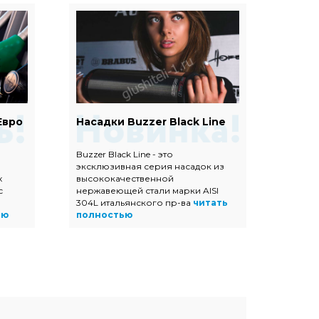
Евро
Насадки Buzzer Black Line
Наса
Buzzer Black Line - это
Насадк
эксклюзивная серия насадок из
полир
х
высококачественной
высок
с
нержавеющей стали марки AISI
нержав
304L итальянского пр-ва
читать
прямоу
ью
полностью
трапец
полно