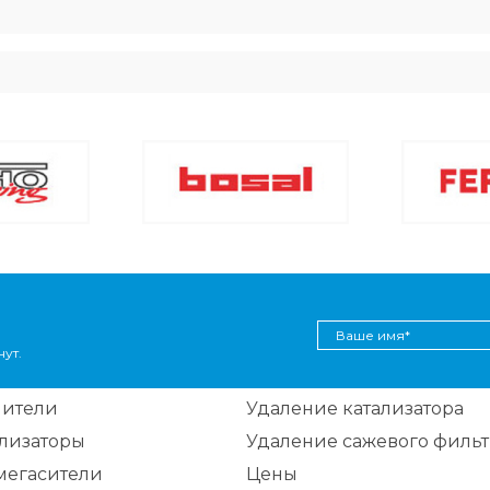
ут.
шители
Удаление катализатора
ализаторы
Удаление сажевого фильт
мегасители
Цены