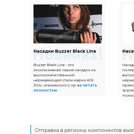
Евро
Насадки Buzzer Black Line
Наса
Buzzer Black Line - это
Насад
эксклюзивная серия насадок из
поли
ых
высококачественной
высок
 с
нержавеющей стали марки AISI
нержа
304L итальянского пр-ва
читать
прямо
тью
полностью
трапе
полн
Отправка в регионы компонентов вых