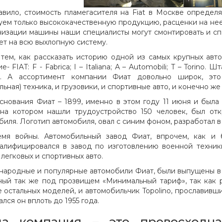
авило, стоимость пламегасителя на Fiat в Москве определя
уем только высококачественную продукцию, расценки на нее
изации машины наши специалисты могут смонтировать и спор
ет на всю выхлопную систему.
тем, как рассказать историю одной из самых крупных ав
е- FIAT: F - Fabrica; I – Italiana; A – Automobili; T – Torin
е. А ассортимент компании Фиат довольно широк, это
ьная) техника, и грузовики, и спортивные авто, и конечно ж
нования Фиат – 1899, именно в этом году 11 июня и была
 на котором нашли трудоустройство 150 человек, был отк
иля. Логотип автомобиля, овал с синим фоном, разработал в 19
мя войны. Автомобильный завод Фиат, впрочем, как и 
алифицировался в завод по изготовлению военной техник
 легковых и спортивных авто.
народные и популярные автомобили Фиат, были выпущены в 1934
ный так же под прозвищем «Минимальный тариф», так как 
 остальных моделей, и автомобильчик Topolino, прославивш
лся он вплоть до 1955 года.
а компания – это превосходна