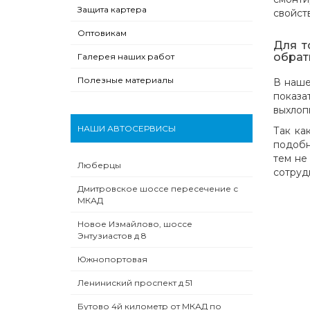
Защита картера
свойст
Оптовикам
Для т
обрат
Галерея наших работ
Полезные материалы
В наше
показа
выхлоп
НАШИ АВТОСЕРВИСЫ
Так ка
подобн
тем не
Люберцы
сотруд
Дмитровское шоссе пересечение с
МКАД
Новое Измайлово, шоссе
Энтузиастов д 8
Южнопортовая
Лениниский проспект д 51
Бутово 4й километр от МКАД по