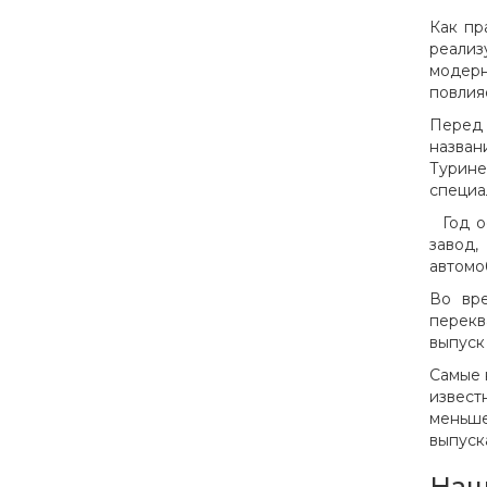
Как пр
реализ
модерн
повлия
Перед 
названи
Турин
специал
Год ос
завод,
автомоб
Во вре
перекв
выпуск
Самые 
извест
меньше
выпуска
Наш