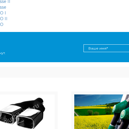
sse II
ysse
O I
O II
NO
ут.