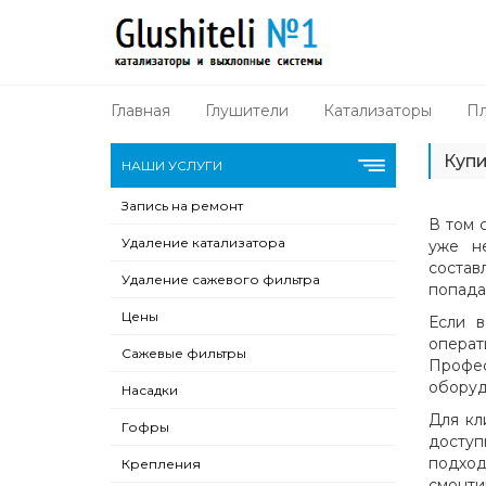
Главная
Глушители
Катализаторы
Пл
Купи
НАШИ УСЛУГИ
Запись на ремонт
В том 
Удаление катализатора
уже н
состав
Удаление сажевого фильтра
попада
Цены
Если в
опера
Сажевые фильтры
Профе
оборуд
Насадки
Для кл
Гофры
доступ
подход
Крепления
смонти