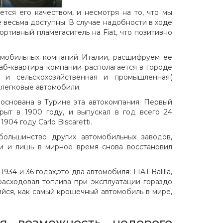
ется его качеством, и несмотря на то, что мы
 весьма доступны. В случае надобности в ходе
тивный пламегаситель на Fiat, что позитивно
томобильных компаний Италии, расшифруем ее
o. Штаб-квартира компании располагается в городе
 и сельскохозяйственная и промышленная(
е легковые автомобили.
 основана в Турине эта автокомпания. Первый
рыт в 1900 году, и выпускал в год всего 24
04 году Carlo Biscaretti.
большинство других автомобильных заводов,
и и лишь в мирное время снова восстановил
 и 36 годах,это два автомобиля: FIAT Balilla,
расходовал топлива при эксплуатации гораздо
ийся, как самый крошечный автомобиль в мире,
я возможность недорого