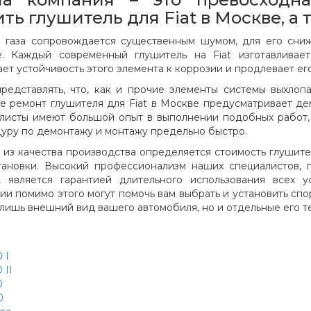
ть глушитель для Fiat в Москве, а 
 газа сопровождается существенным шумом, для его сниж
. Каждый современный глушитель на Fiat изготавливае
ет устойчивость этого элемента к коррозии и продлевает ег
редставлять, что, как и прочие элементы системы выхлопа
е ремонт глушителя для Fiat в Москве предусматривает де
листы имеют большой опыт в выполнении подобных работ, к
уру по демонтажу и монтажу предельно быстро.
 из качества производства определяется стоимость глушител
тановки. Высокий профессионализм наших специалистов,
, является гарантией длительного использования всех 
ии помимо этого могут помочь вам выбрать и установить спо
 лишь внешний вид вашего автомобиля, но и отдельные его т
 I
 II
0
0