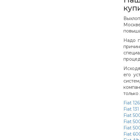
купи
Выхлоп
Москве
повыша
Надо п
причин
специа
процед
Исходя
его ус
систем
компан
только
Fiat 126
Fiat 131
Fiat 500
Fiat 500
Fiat 50
Fiat 60