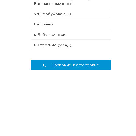
Варшавскому шоссе
Ул. Горбунова д. 10
Варшавка
м.Бабушкинская
м.Строгино (МКАД)
Позвонить в автосервис