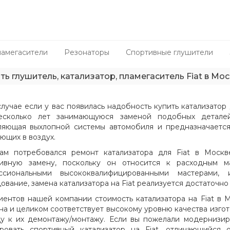
амегасители
Резонаторы
Спортивные глушители
ть глушитель, катализатор, пламегаситель Fiat в Мос
случае если у вас появилась надобность купить катализатор
есколько лет занимающуюся заменой подобных деталей.
ляющая выхлопной системы автомобиля и предназначается
ющих в воздух.
ам потребовался ремонт катализатора для Fiat в Моск
тивную замену, поскольку он относится к расходным м
ссиональными высококвалифицированными мастерами,
ование, замена катализатора на Fiat реализуется достаточно
иентов нашей компании стоимость катализатора на Fiat в М
на и целиком соответствует высокому уровню качества изго
у к их демонтажу/монтажу. Если вы пожелали модернизиро
ровать спортивный катализатор на Fiat, отличающийся