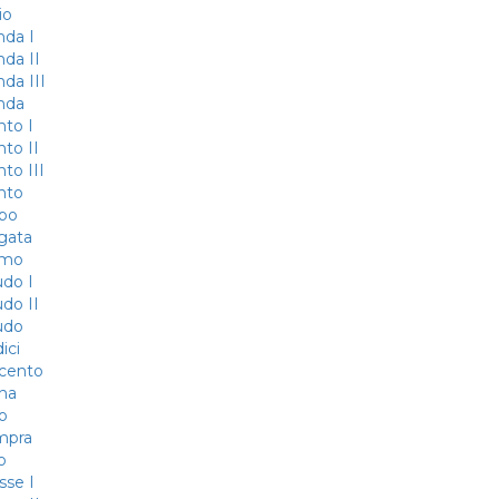
io
nda I
nda II
nda III
nda
nto I
nto II
to III
nto
ubo
gata
tmo
udo I
udo II
udo
ici
icento
ena
lo
mpra
o
sse I