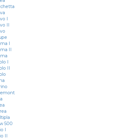
bea
rchetta
ava
vo I
vo II
avo
upe
oma I
oma II
roma
blo I
lo II
blo
na
rino
reemont
ea
nea
rea
tipla
ew 500
io I
io II