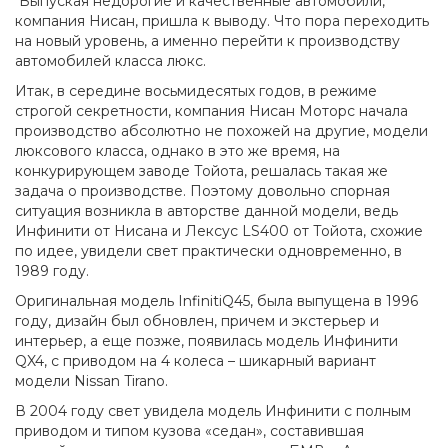
Выпуская недорогие и качественные автомобили,
компания Нисан, пришла к выводу. Что пора переходить
на новый уровень, а именно перейти к производству
автомобилей класса люкс.
Итак, в середине восьмидесятых годов, в режиме
строгой секретности, компания Нисан Моторс начала
производство абсолютно не похожей на другие, модели
люксового класса, однако в это же время, на
конкурирующем заводе Тойота, решалась такая же
задача о производстве. Поэтому довольно спорная
ситуация возникла в авторстве данной модели, ведь
Инфинити от Нисана и Лексус LS400 от Тойота, схожие
по идее, увидели свет практически одновременно, в
1989 году.
Оригинальная модель InfinitiQ45, была выпущена в 1996
году, дизайн был обновлен, причем и экстерьер и
интерьер, а еще позже, появилась модель Инфинити
QX4, с приводом на 4 колеса – шикарный вариант
модели Nissan Tirano.
В 2004 году свет увидела модель Инфинити с полным
приводом и типом кузова «седан», составившая