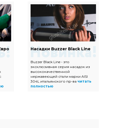
Евро
Насадки Buzzer Black Line
Наса
Buzzer Black Line - это
Насадк
эксклюзивная серия насадок из
полир
х
высококачественной
высок
с
нержавеющей стали марки AISI
нержав
304L итальянского пр-ва
читать
прямоу
ью
полностью
трапец
полно