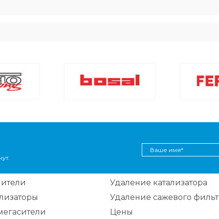
ут.
шители
Удаление катализатора
ализаторы
Удаление сажевого фильт
мегасители
Цены