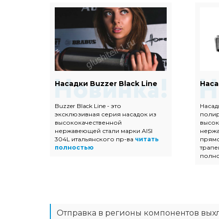
Евро
Насадки Buzzer Black Line
Наса
Buzzer Black Line - это
Насад
эксклюзивная серия насадок из
поли
ых
высококачественной
высок
 с
нержавеющей стали марки AISI
нержа
304L итальянского пр-ва
читать
прямо
тью
полностью
трапе
полн
Отправка в регионы компонентов вых