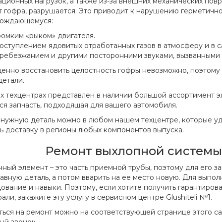
ационных нагрузок, а также из-за внешних механических пов
т гофра, разрушается. Это приводит к нарушению герметично
ождающемуся:
ромким «рыком» двигателя.
оступлением ядовитых отработанных газов в атмосферу и в с
ребезжанием и другими посторонними звуками, вызванными 
енно восстановить целостность гофры невозможно, поэтому
детали.
х техцентрах представлен в наличии большой ассортимент э
ся запчасть, подходящая для вашего автомобиля.
 нужную деталь можно в любом нашем техцентре, которые у
ть доставку в регионы любых компонентов выпуска.
Ремонт выхлопной системы
чный элемент – это часть приемной трубы, поэтому для его 
авную деталь, а потом вварить на ее место новую. Для выпо
ование и навыки. Поэтому, если хотите получить гарантиров
али, закажите эту услугу в сервисном центре Glushiteli №1.
ться на ремонт можно на соответствующей странице этого са
ый звонок.