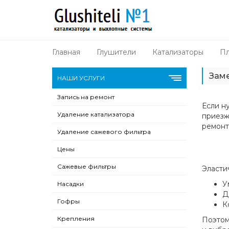
Главная
Глушители
Катализаторы
Пл
Заме
НАШИ УСЛУГИ
Запись на ремонт
Если н
Удаление катализатора
приезж
ремонт
Удаление сажевого фильтра
Цены
Сажевые фильтры
Эласти
У
Насадки
Д
Гофры
К
Крепления
Поэтом