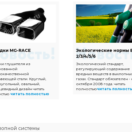
дки MG-RACE
Экологические нормы 
2/3/4/5/6
ки глушителя из
Экологический стандарт,
рованной
регулирующий содержание
окачественной
вредных веществ в выхлопны
веющей стали. Круглый,
газах. Стандарт обязателен - 
угольный, овальный,
октября 2008 года. читать
цевидный дизайн читать
полностью
читать полност
остью
читать полностью
лопной системы