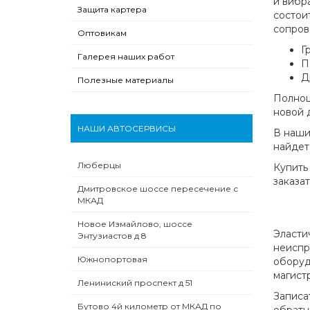
и вибр
Защита картера
состои
сопров
Оптовикам
Г
Галерея наших работ
П
Д
Полезные материалы
Полноц
новой 
НАШИ АВТОСЕРВИСЫ
В наши
найдет
Люберцы
Купить
заказа
Дмитровское шоссе пересечение с
МКАД
Новое Измайлово, шоссе
Эласти
Энтузиастов д 8
неиспр
Южнопортовая
оборуд
магистр
Лениниский проспект д 51
Записа
Бутово 4й километр от МКАД по
обратн