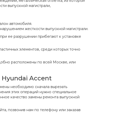
реждений, металлическая оплетка, из которой
сти выпускной магистрали,
алон автомобиля.
нарушением жесткости выпускной магистрали.
 при ее разрушении прибегают к установке
ластичных элементов, среди которых точно
добно расположены по всей Москве, или
 Hyundai Accent
замены необходимо сначала вырезать
лнения этих операций нужно специальное
анное качество замены ремонта выпускной
йта, позвонив нам по телефону или заказав