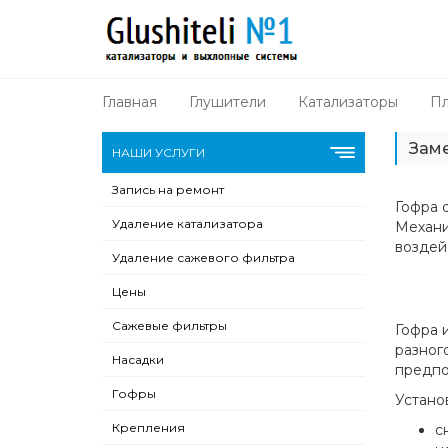
Главная
Глушители
Катализаторы
Пл
Заме
НАШИ УСЛУГИ
Запись на ремонт
Гофра 
Удаление катализатора
Механи
воздей
Удаление сажевого фильтра
Цены
Сажевые фильтры
Гофра 
разного
Насадки
предпо
Гофры
Устано
Крепления
с