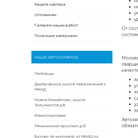
н
Защита картера
н
у
Оптовикам
у
Галерея наших работ
От сос
состоя
Полезные материалы
НАШИ АВТОСЕРВИСЫ
Москва
сварщи
качест
Люберцы
з
Дмитровское шоссе пересечение с
у
МКАД
з
с
Новое Измайлово, шоссе
у
Энтузиастов д 8
з
Южнопортовая
Автоза
обязат
Лениниский проспект д 51
Бутово 4й километр от МКАД по