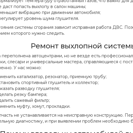
ормализует температуру отработанных газов, что важно для д
е даст попасть выхлопу в салон машины;
меньшит вибрацию при движении автомобиля;
регулирует уровень шума глушителя.
тояния системы сгорания зависит исправная работа ДВС. Поэ
нием которого нужно следить.
Ремонт выхлопной систем
 переполнена автоцентрами, но не везде есть профессиона
ки, слесари и универсальные мастера, справляющиеся с пос
венно. У нас можно:
аменить катализатор, резонатор, приемную трубу;
становить спортивный глушитель и коллектор;
аказать разводку глушителя;
делать резку бампера;
далить сажевый фильтр;
аменить муфту, хомут, прокладки.
пчасть не устанавливается на неисправную конструкцию. Пе
ельную диагностику, и при выявлении проблем необходимо бу