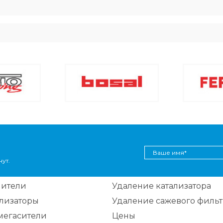
ут.
шители
Удаление катализатора
ализаторы
Удаление сажевого фильт
мегасители
Цены