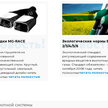
дки MG-RACE
Экологические нормы 
2/3/4/5/6
ки глушителя из
Экологический стандарт,
рованной
регулирующий содержание
окачественной
вредных веществ в выхлопны
веющей стали. Круглый,
газах. Стандарт обязателен - 
угольный, овальный,
октября 2008 года. читать
цевидный дизайн читать
полностью
читать полност
остью
читать полностью
лопной системы