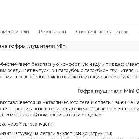
амегасители
Резонаторы
Спортивные глушители
на гофры глушителя Mini
обеспечивает безопасную комфортную езду и поддерживает 
зм соединяет выпускной патрубок с патрубком глушителя, н
ствий, что особенно важно при эксплуатации автомобиля по 
Гофра глушителя Mini 
изготавливается из металлического тела и оплетки, внешне н
 типа (вертикально и горизонтально устанавливаемая), веса и
чтение трехслойным оригинальным моделям.
вка новой автозапчасти:
низит нагрузку на детали выхлопной конструкции;