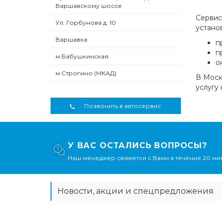
Варшавскому шоссе
Сервис
Ул. Горбунова д. 10
устано
Варшавка
п
п
м.Бабушкинская
о
м.Строгино (МКАД)
В Моск
услугу 
Позвонить в автосервис
У ВАС ОСТАЛИСЬ ВОПРОСЫ?
Наш менеджер свяжется с Вами в течение 20 мин
Новости, акции и спецпредложения