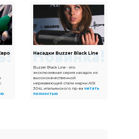
Евро
Насадки Buzzer Black Line
Наса
Buzzer Black Line - это
Насадк
эксклюзивная серия насадок из
полир
х
высококачественной
высок
с
нержавеющей стали марки AISI
нержав
304L итальянского пр-ва
читать
прямоу
ью
полностью
трапец
полно