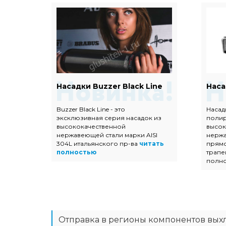
Евро
Насадки Buzzer Black Line
Наса
Buzzer Black Line - это
Насад
эксклюзивная серия насадок из
поли
ых
высококачественной
высок
 с
нержавеющей стали марки AISI
нержа
304L итальянского пр-ва
читать
прямо
тью
полностью
трапе
полн
Отправка в регионы компонентов вых