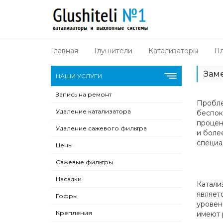
Главная
Глушители
Катализаторы
Пл
Заме
НАШИ УСЛУГИ
Запись на ремонт
Пробле
Удаление катализатора
беспок
процен
Удаление сажевого фильтра
и боле
специал
Цены
Сажевые фильтры
Насадки
Катали
являет
Гофры
уровен
Крепления
имеют 