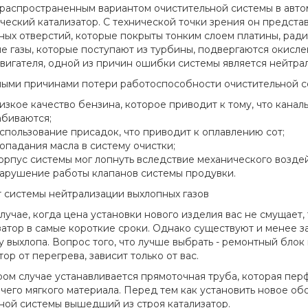
распространенным вариантом очистительной системы в авто
ческий катализатор. С технической точки зрения он предста
ных отверстий, которые покрыты тонким слоем платины, радия
е газы, которые поступают из турбины, подвергаются окисле
двигателя, одной из причин ошибки системы является нейтрал
ыми причинами потери работоспособности очистительной с
изкое качество бензина, которое приводит к тому, что кана
абиваются;
спользование присадок, что приводит к оплавлению сот;
опадания масла в систему очистки;
орпус системы мог лопнуть вследствие механического воздей
арушение работы клапанов системы продувки.
 системы нейтрализации выхлопных газов
случае, когда цена установки нового изделия вас не смущает
затор в самые короткие сроки. Однако существуют и менее з
у выхлопа. Вопрос того, что лучше выбрать - ремонтный блок
ор от перегрева, зависит только от вас.
ром случае устанавливается прямоточная труба, которая пер
чего мягкого материала. Перед тем как установить новое об
ной системы вышедший из строя катализатор.