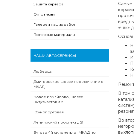
Самым 
Защита картера
керами
Оптовикам
проточ
вредны
Галерея наших работ
«чек» 
Полезные материалы
Основн
Н
з
НАШИ АВТОСЕРВИСЫ
И
П
К
Люберцы
Н
Дмитровское шоссе пересечение с
Ремонт
МКАД
В том 
Новое Измайлово, шоссе
катали
Энтузиастов д 8
систем
резонат
Южнопортовая
Во вто
Лениниский проспект д 51
негорю
выхлоп
Бутово 4й километр от МКАД по