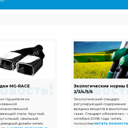
ут.
дки MG-RACE
Экологические нормы 
2/3/4/5/6
ки глушителя из
Экологический стандарт,
рованной
регулирующий содержание
окачественной
вредных веществ в выхлопны
веющей стали. Круглый,
газах. Стандарт обязателен - 
угольный, овальный,
октября 2008 года. читать
цевидный дизайн читать
полностью
читать полност