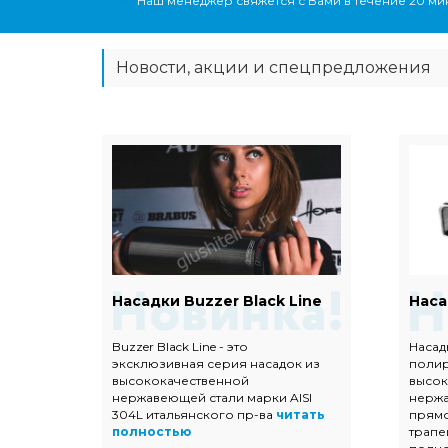
Наш менеджер свяжется с Вами в течение 20 мин
Новости, акции и спецпредложения
Евро
Насадки Buzzer Black Line
Наса
Buzzer Black Line - это
Насад
эксклюзивная серия насадок из
поли
ых
высококачественной
высок
 с
нержавеющей стали марки AISI
нержа
304L итальянского пр-ва
читать
прямо
тью
полностью
трапе