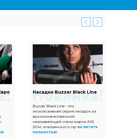
Евро
Насадки Buzzer Black Line
Наса
Buzzer Black Line - это
Насадк
эксклюзивная серия насадок из
полир
х
высококачественной
высок
с
нержавеющей стали марки AISI
нержав
304L итальянского пр-ва
читать
прямоу
ью
полностью
трапец