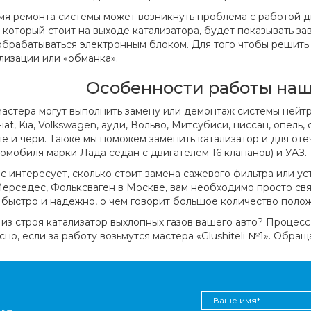
мя ремонта системы может возникнуть проблема с работой дв
, который стоит на выходе катализатора, будет показывать з
обрабатываться электронным блоком. Для того чтобы решить
лизации или «обманка».
Особенности работы на
астера могут выполнить замену или демонтаж системы нейт
at, Kia, Volkswagen, ауди, Вольво, Митсубиси, ниссан, опель, 
е и чери. Также мы поможем заменить катализатор и для отеч
томобиля марки Лада седан с двигателем 16 клапанов) и УАЗ.
ас интересует, сколько стоит замена сажевого фильтра или у
ерседес, Фольксваген в Москве, вам необходимо просто свя
 быстро и надежно, о чем говорит большое количество полож
из строя катализатор выхлопных газов вашего авто? Процесс
но, если за работу возьмутся мастера «Glushiteli №1». Обращ