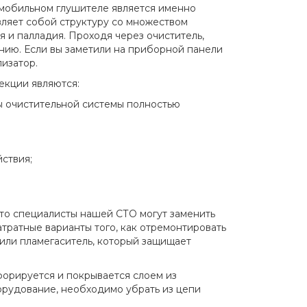
мобильном глушителе является именно
вляет собой структуру со множеством
 и палладия. Проходя через очиститель,
нию. Если вы заметили на приборной панели
изатор.
екции являются:
лы очистительной системы полностью
ствия;
, то специалисты нашей СТО могут заменить
атратные варианты того, как отремонтировать
 или пламегаситель, который защищает
форируется и покрывается слоем из
орудование, необходимо убрать из цепи