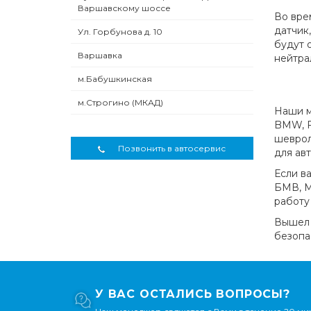
Варшавскому шоссе
Во вре
датчик
Ул. Горбунова д. 10
будут 
Варшавка
нейтра
м.Бабушкинская
м.Строгино (МКАД)
Наши м
BMW, Fi
шеврол
Позвонить в автосервис
для ав
Если в
БМВ, М
работу
Вышел 
безопас
У ВАС ОСТАЛИСЬ ВОПРОСЫ?