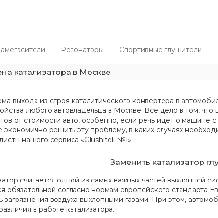
амегасители
Резонаторы
Спортивные глушители
на катализатора в Москве
ма выхода из строя каталитического конвертера в автомоби
ойства любого автовладельца в Москве. Все дело в том, что 
тов от стоимости авто, особенно, если речь идет о машине с
е экономично решить эту проблему, в каких случаях необход
исты нашего сервиса «Glushiteli №1».
Заменить катализатор гл
затор считается одной из самых важных частей выхлопной си
ся обязательной согласно нормам европейского стандарта Ев
ь загрязнения воздуха выхлопными газами. При этом, автомоб
различия в работе катализатора.