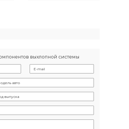
полно
компонентов выхлопной системы